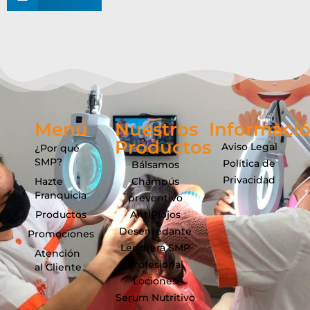
Menú
Nuestros
Informaci
Productos
Aviso Legal
¿Por qué
SMP?
Política de
Bálsamos
Privacidad
Hazte
Champús
Franquicia
preventivo
Productos
AntiPiojos
Desenredante
Promociones
Lendrera SMP
Atención
Profesional
al Cliente
Lociones
Serum Nutritivo