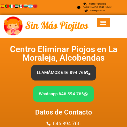
Hazte Franquicia
Certificado ISO 9001 calidad
Consejos SMP
Centro Eliminar Piojos en La
Moraleja, Alcobendas
LLAMÁMOS 646 894 766
Whatsapp 646 894 766
Datos de Contacto
646 894 766