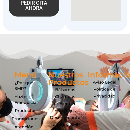
PEDIR CITA
AHORA
Menú
Nuestros
Informaci
Productos
Aviso Legal
¿Por qué
SMP?
Política de
Bálsamos
Privacidad
Hazte
Champús
Franquicia
preventivo
Productos
AntiPiojos
Desenredante
Promociones
Lendrera SMP
Atención