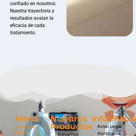
confiado en nosotros.
Nuestra trayectoria y
resultados avalan la
eficacia de cada
tratamiento.
Menú
Nuestros
Informaci
Productos
Aviso Legal
¿Por qué
SMP?
Política de
Bálsamos