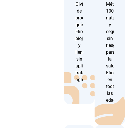
Olvídate
Método
de
100%
productos
natural
químicos.
y
Eliminamos
seguro,
piojos
sin
y
riesgos
liendres
para
sin
la
aplicar
salud.
tratamientos
Eficaz
agresivos.
en
todas
las
edades.