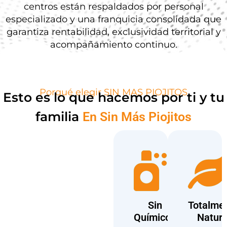
centros están respaldados por personal
especializado y una franquicia consolidada que
garantiza rentabilidad, exclusividad territorial y
acompañamiento continuo.
Porqué elegir SIN MAS PIOJITOS
Esto es lo que hacemos por ti y tu
familia
En Sin Más Piojitos
Sin
Totalme
Químicos
Natura