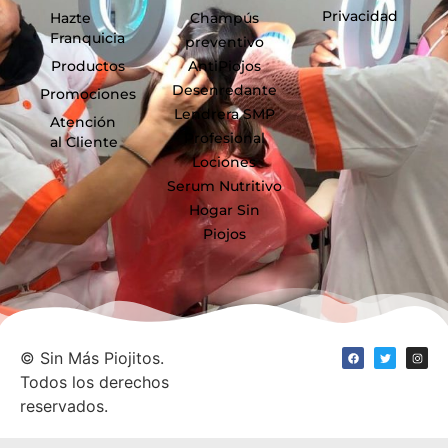
Privacidad
Hazte
Champús
Franquicia
preventivo
Productos
AntiPiojos
Desenredante
Promociones
Lendrera SMP
Atención
Profesional
al Cliente
Lociones
Serum Nutritivo
Hogar Sin
Piojos
©
Sin Más Piojitos.
Todos los derechos
reservados.