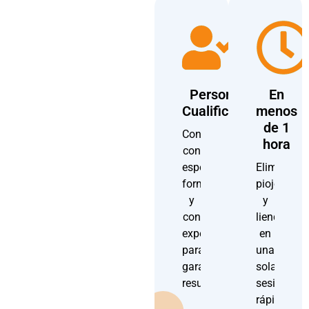
Personal
En
Cualificado
menos
de 1
Contamos
hora
con
especialistas
Eliminamo
formados
piojos
y
y
con
liendres
experiencia
en
para
una
garantizar
sola
resultados.
sesión,
rápida