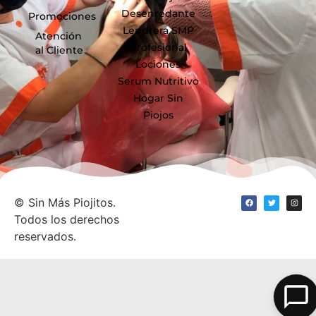
Desenredante
Promociones
Lendrera SMP
Atención
Profesional
al Cliente
Lociones
Serum Nutritivo
Hogar Sin
Piojos
©
Sin Más Piojitos.
Todos los derechos
reservados.