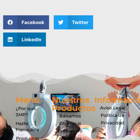
Facebook
Twitter
LinkedIn
Menú
Nuestros
Informaci
Productos
Aviso Legal
¿Por qué
SMP?
Política de
Bálsamos
Privacidad
Hazte
Champús
Franquicia
preventivo
Productos
AntiPiojos