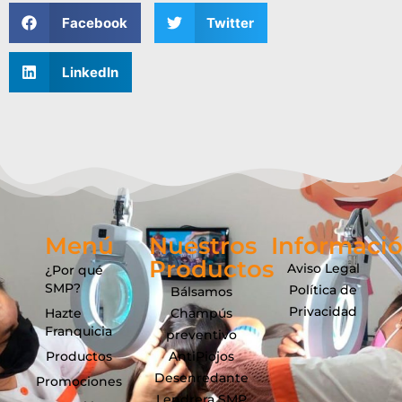
Facebook
Twitter
LinkedIn
Menú
Nuestros
Informaci
Productos
Aviso Legal
¿Por qué
SMP?
Política de
Bálsamos
Privacidad
Hazte
Champús
Franquicia
preventivo
Productos
AntiPiojos
Desenredante
Promociones
Lendrera SMP