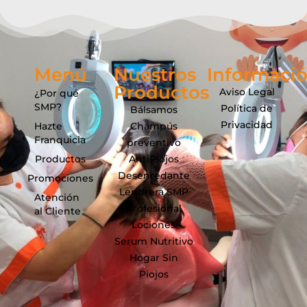
Menú
Nuestros
Informaci
Productos
Aviso Legal
¿Por qué
SMP?
Política de
Bálsamos
Privacidad
Hazte
Champús
Franquicia
preventivo
Productos
AntiPiojos
Desenredante
Promociones
Lendrera SMP
Atención
Profesional
al Cliente
Lociones
Serum Nutritivo
Hogar Sin
Piojos