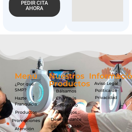
PEDIR CITA
AHORA
Menú
Nuestros
Informaci
Productos
Aviso Legal
¿Por qué
SMP?
Política de
Bálsamos
Privacidad
Hazte
Champús
Franquicia
preventivo
Productos
AntiPiojos
Desenredante
Promociones
Lendrera SMP
Atención