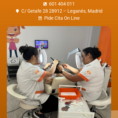
601 404 011
C/ Getafe 28 28912 – Leganés, Madrid
Pide Cita On Line