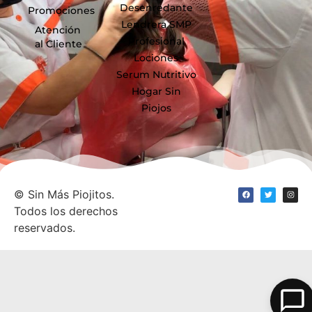
Desenredante
Promociones
Lendrera SMP
Atención
Profesional
al Cliente
Lociones
Serum Nutritivo
Hogar Sin
Piojos
©
Sin Más Piojitos.
Todos los derechos
reservados.