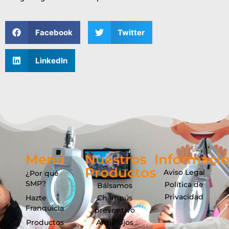
Facebook
Twitter
LinkedIn
Menú
Nuestros
Informaci
Productos
Aviso Legal
¿Por qué
SMP?
Política de
Bálsamos
Privacidad
Hazte
Champús
Franquicia
preventivo
Productos
AntiPiojos