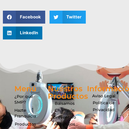
Facebook
Twitter
LinkedIn
Menú
Nuestros
Informaci
Productos
Aviso Legal
¿Por qué
SMP?
Política de
Bálsamos
Privacidad
Hazte
Champús
Franquicia
preventivo
Productos
AntiPiojos