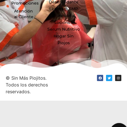
Desenredante
Promociones
Lendrera SMP
Atención
Profesional
al Cliente
Lociones
Serum Nutritivo
Hogar Sin
Piojos
©
Sin Más Piojitos.
Todos los derechos
reservados.