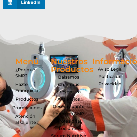
LinkedIn
Menú
Nuestros
Informaci
Productos
Aviso Legal
¿Por qué
SMP?
Política de
Bálsamos
Privacidad
Hazte
Champús
Franquicia
preventivo
Productos
AntiPiojos
Desenredante
Promociones
Lendrera SMP
Atención
Profesional
al Cliente
Lociones
Serum Nutritivo