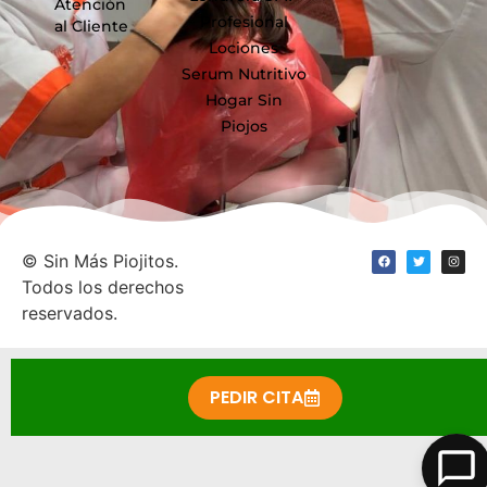
Atención
Profesional
al Cliente
Lociones
Serum Nutritivo
Hogar Sin
Piojos
©
Sin Más Piojitos.
Todos los derechos
reservados.
PEDIR CITA