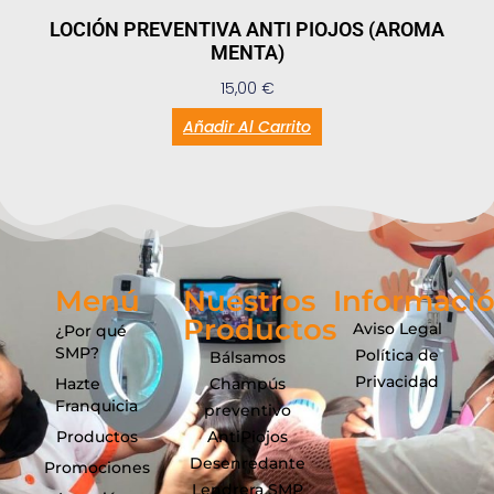
LOCIÓN PREVENTIVA ANTI PIOJOS (AROMA
MENTA)
15,00
€
Añadir Al Carrito
Menú
Nuestros
Informaci
Productos
Aviso Legal
¿Por qué
SMP?
Política de
Bálsamos
Privacidad
Hazte
Champús
Franquicia
preventivo
Productos
AntiPiojos
Desenredante
Promociones
Lendrera SMP