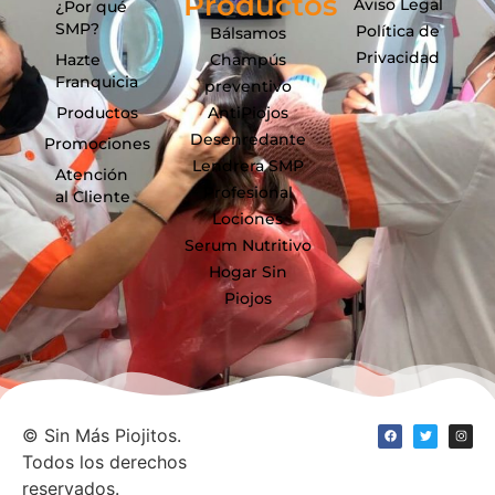
Productos
Aviso Legal
¿Por qué
SMP?
Política de
Bálsamos
Privacidad
Hazte
Champús
Franquicia
preventivo
Productos
AntiPiojos
Desenredante
Promociones
Lendrera SMP
Atención
Profesional
al Cliente
Lociones
Serum Nutritivo
Hogar Sin
Piojos
©
Sin Más Piojitos.
Todos los derechos
reservados.