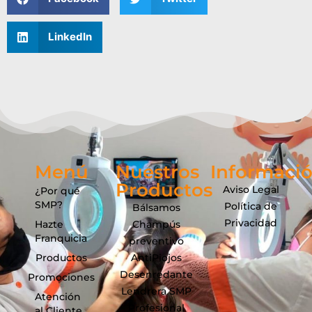
LinkedIn
Menú
Nuestros
Informaci
Productos
Aviso Legal
¿Por qué
SMP?
Política de
Bálsamos
Privacidad
Hazte
Champús
Franquicia
preventivo
Productos
AntiPiojos
Desenredante
Promociones
Lendrera SMP
Atención
Profesional
al Cliente