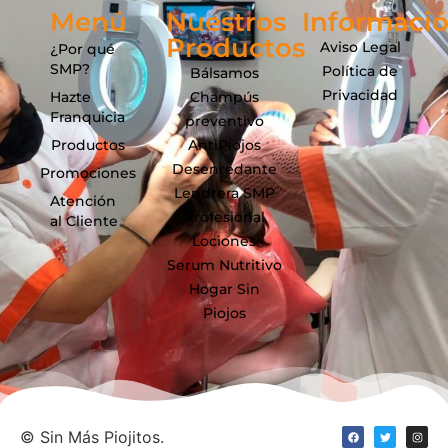
Menú
Nuestros
Informaci
Productos
Aviso Legal
¿Por qué
SMP?
Política de
Bálsamos
Privacidad
Hazte
Champús
Franquicia
preventivo
Productos
AntiPiojos
Desenredante
Promociones
Lendrera SMP
Atención
Profesional
al Cliente
Lociones
Serum Nutritivo
Hogar Sin
Piojos
©
Sin Más Piojitos.