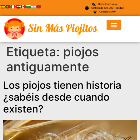
Hazte Franquicia
Certificado ISO 9001 calidad
Consejos SMP
Etiqueta:
piojos
antiguamente
Los piojos tienen historia
¿sabéis desde cuando
existen?