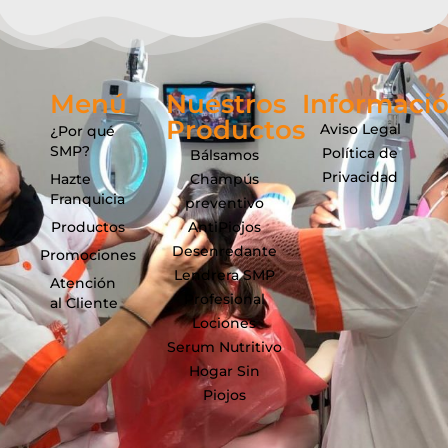
Menú
Nuestros
Informaci
Productos
Aviso Legal
¿Por qué
SMP?
Política de
Bálsamos
Privacidad
Hazte
Champús
Franquicia
preventivo
Productos
AntiPiojos
Desenredante
Promociones
Lendrera SMP
Atención
Profesional
al Cliente
Lociones
Serum Nutritivo
Hogar Sin
Piojos