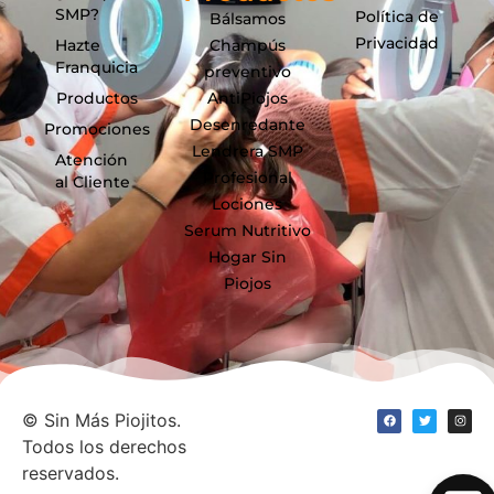
SMP?
Política de
Bálsamos
Privacidad
Hazte
Champús
Franquicia
preventivo
Productos
AntiPiojos
Desenredante
Promociones
Lendrera SMP
Atención
Profesional
al Cliente
Lociones
Serum Nutritivo
Hogar Sin
Piojos
©
Sin Más Piojitos.
Todos los derechos
reservados.